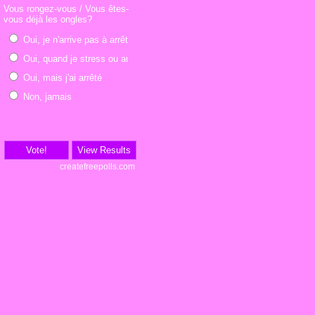
Vous rongez-vous / Vous êtes-
vous déjà les ongles?
Oui, je n'arrive pas à arrêter
Oui, quand je stress ou autre
Oui, mais j'ai arrêté
Non, jamais
Vote!
View Results
createfreepolls.com