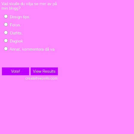
Vad skulle du vilja se mer av på
min blogg?
Design tips.
Foton.
Outfits.
Dagbok.
Annat, kommentera då vad.
Vote!
View Results
createfreepolls.com